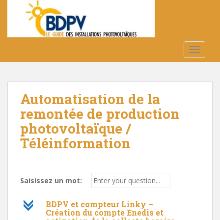
S
k
i
p
t
TOGGLE
o
m
a
Automatisation de la
i
n
remontée de production
c
photovoltaïque /
o
Téléinformation
n
t
e
n
Saisissez un mot:
t
c
BDPV et compteur Linky –
Création du compte Enedis et