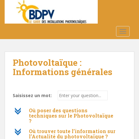
S
k
i
p
t
TOGGLE
o
m
a
Photovoltaïque :
i
n
Informations générales
c
o
n
Saisissez un mot:
t
e
c
Où poser des questions
n
techniques sur le Photovoltaïque
t
?
c
Où trouver toute l’information sur
l’Actualité du photovoltaïque ?