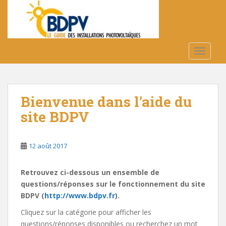
S
k
i
p
t
TOGGLE
o
m
a
Bienvenue dans l’aide du
i
n
site BDPV
c
o
n
12 août 2017
t
e
Retrouvez ci-dessous un ensemble de
n
questions/réponses sur le fonctionnement du site
t
BDPV (
http://www.bdpv.fr
).
Cliquez sur la catégorie pour afficher les
questions/réponses disponibles ou recherchez un mot