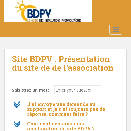
S
k
i
p
t
TOGGLE
o
m
a
Site BDPV : Présentation
i
n
du site de de l’association
c
o
n
Saisissez un mot:
t
e
c
J’ai envoyé une demande au
n
support et je n’ai toujours pas de
t
réponse, comment faire ?
c
Comment demander une
amélioration du site BDPV ?