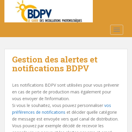
S
k
i
p
t
TOGGLE
o
m
a
Gestion des alertes et
i
n
notifications BDPV
c
o
n
Les notifications BDPV sont utilisées pour vous prévenir
t
en cas de perte de production mais également pour
e
vous envoyer de l’information.
n
Si vous le souhaitez, vous pouvez personnaliser
vos
t
préférences de notifications
et décider quelle catégorie
de message est envoyée vers quel canal de distribution.
Vous pouvez par exemple décidé de recevoir les