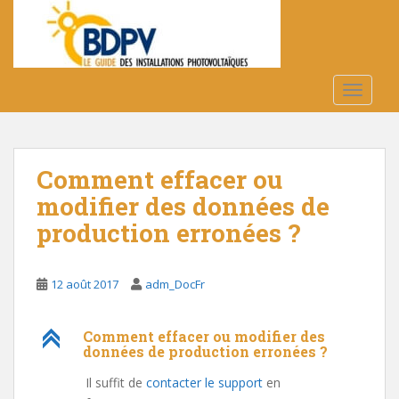
S
k
i
p
t
TOGGLE
o
m
a
Comment effacer ou
i
n
modifier des données de
c
production erronées ?
o
n
t
12 août 2017
adm_DocFr
e
n
C
Comment effacer ou modifier des
t
données de production erronées ?
Il suffit de
contacter le support
en